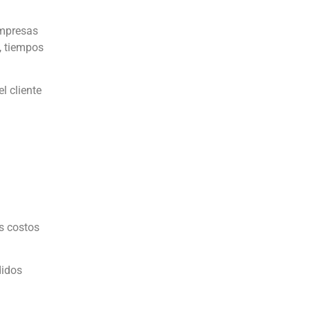
empresas
, tiempos
l cliente
s costos
didos