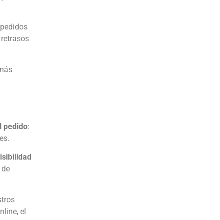
e pedidos
 retrasos
 más
el pedido
:
es.
isibilidad
 de
stros
line, el