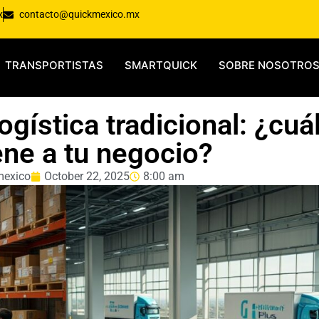
x
contacto@quickmexico.mx
TRANSPORTISTAS
SMARTQUICK
SOBRE NOSOTRO
logística tradicional: ¿cuá
ne a tu negocio?
mexico
October 22, 2025
8:00 am