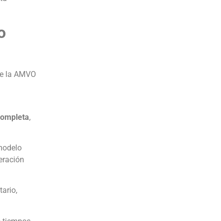
o
de la AMVO
completa
,
modelo
eración
ario,