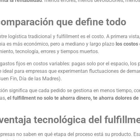
nta la rentabilidad
: menos errores, menos devoluciones, meno
 comparación que define todo
re logística tradicional y fulfillment es el costo. A primera vist
opia es más económico, pero a mediano y largo plazo
los costos
iento, tecnología, errores y tiempos muertos.
stos fijos en costos variables: pagas solo por el espacio, los 
hace ideal para empresas que experimentan fluctuaciones de dem
uen Fin, Día de las Madres).
ación significa que cada pedido se gestiona en menos tiempo, c
ras,
el fulfillment no solo te ahorra dinero, te ahorra dolores d
 ventaja tecnológica del fulfillm
mpresas no saben en qué etapa del proceso está su producto. Esa