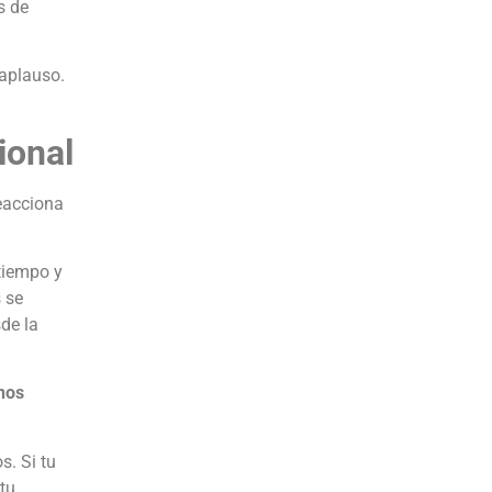
s de
 aplauso.
ional
reacciona
 tiempo y
 se
de la
nos
s. Si tu
tu