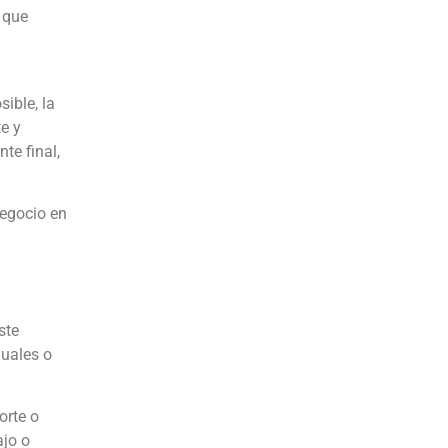
 que
ible, la
e y
te final,
negocio en
ste
uales o
orte o
ajo o