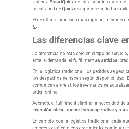
sistema
SmartQuick
registra la orden automáti
nuestra red de
Quickers
, garantizando trazabil
El resultado: procesos más rápidos, menores err
👏
Las diferencias clave en
La diferencia no está solo en el tipo de servicio,
ante la demanda, el fulfillment
se anticipa
, pre
En la logística tradicional, los pedidos se gest
los despachos se hacen según disponibilidad. En
comunican entre sí, los inventarios se actualiz
orden online.
Además, el fulfillment elimina la necesidad de 
inversión inicial, menor carga operativa y más 
En cambio, con la logística tradicional, cada n
empresa está en pleno crecimiento, continuar 