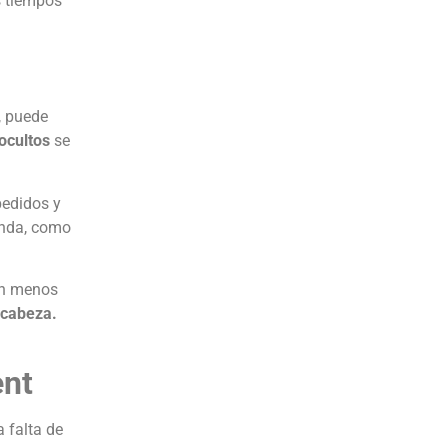
s tiempos
a, puede
 ocultos
se
pedidos y
anda, como
on menos
e cabeza.
ent
 falta de