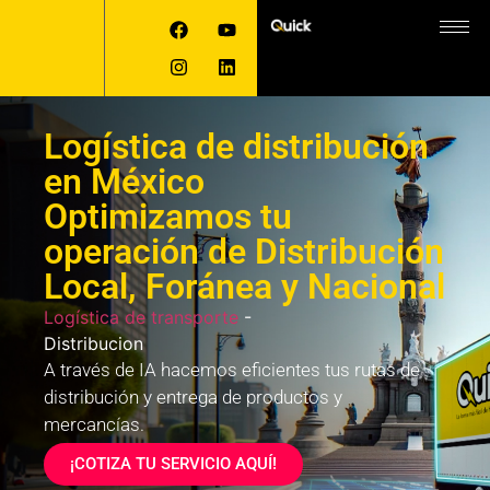
Logística de distribución
en México
Optimizamos tu
operación de Distribución
Local, Foránea y Nacional
Logística de transporte
-
Distribucion
A través de IA hacemos eficientes tus rutas de
distribución y entrega de productos y
mercancías.
¡COTIZA TU SERVICIO AQUÍ!