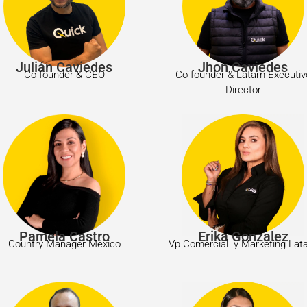
Julián Caviedes
Jhon Caviedes
Co-founder & CEO
Co-founder & Latam Executiv
Director
Pamela Castro
Erika Gonzalez
Country Manager México
Vp Comercial y Marketing La