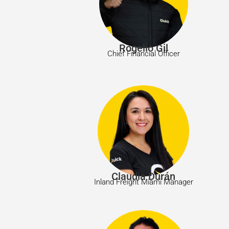
Rogelio Gil
Chief Financial Officer
Claudia Durán
Inland Freight Miami Manager