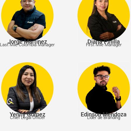
Jorge Martinez
Diana Pinilla
Last Mile Colombia Manager
First Mile Manager
Yenny Gómez
Edinson Mendoza
Chief Legal Officer
Líder de Branding