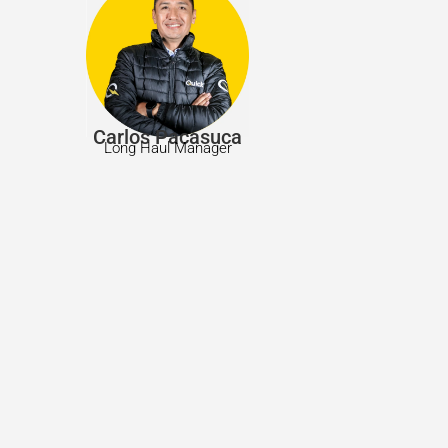
Carlos Pacasuca
Long Haul Manager