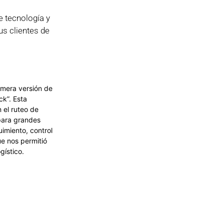
e tecnología y
us clientes de
imera versión de
ck”. Esta
n el ruteo de
 para grandes
imiento, control
ue nos permitió
gístico.