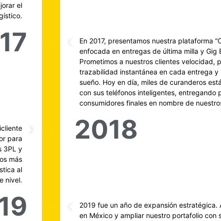
jorar el
gístico.
17
En 2017, presentamos nuestra plataforma 
enfocada en entregas de última milla y Gig
Prometimos a nuestros clientes velocidad, p
trazabilidad instantánea en cada entrega y
sueño. Hoy en día, miles de curanderos es
con sus teléfonos inteligentes, entregando 
consumidores finales en nombre de nuestros
2018
cliente
or para
s 3PL y
mos más
stica al
e nivel.
19
2019 fue un año de expansión estratégica. Al
en México y ampliar nuestro portafolio con 