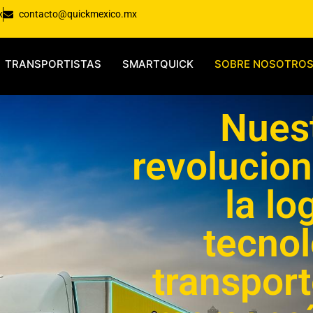
x
contacto@quickmexico.mx
TRANSPORTISTAS
SMARTQUICK
SOBRE NOSOTRO
Nuest
revolucion
la lo
tecnol
transport