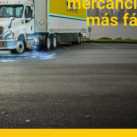
mercancí
más fác