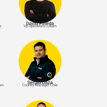
David Pineda
e
Vp Operations Latam
Sergio Daza
tam
Country Manager Chile