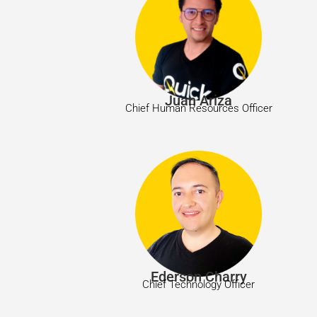
Juan Ariza
Chief Human Resources Officer
Ederson Charry
Chief Technology Officer