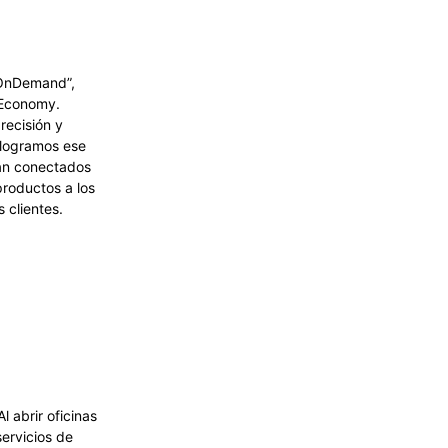
“OnDemand”,
 Economy.
recisión y
 logramos ese
tán conectados
productos a los
 clientes.
 abrir oficinas
servicios de