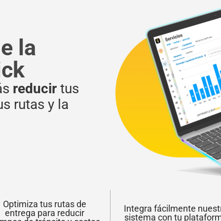
e la
ick
ás
reducir
tus
s rutas y la
Optimiza tus rutas de
Integra fácilmente nuest
entrega para reducir
sistema con tu platafor