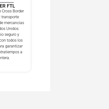
ER FTL
e Cross Border
 transporte
l de mercancías
dos Unidos.
io seguro y
 con todos los
ra garantizar
ntratiempos a
ontera.