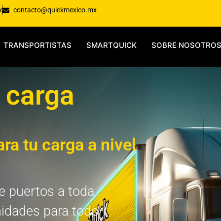
x
contacto@quickmexico.mx
TRANSPORTISTAS
SMARTQUICK
SOBRE NOSOTRO
 carga
ra tu carga a nivel
 puertos a toda
nidades para todo