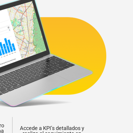
ro
Accede a KPI’s detallados y
ma