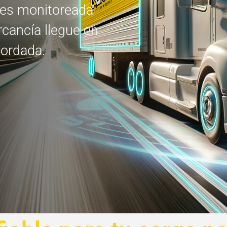
 es monitoreada
cancía llegue en
cordada.