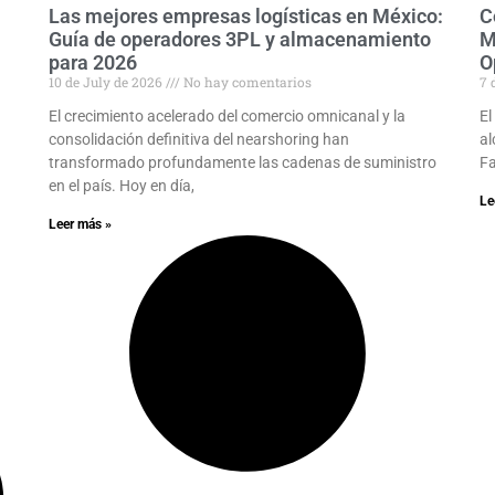
Las mejores empresas logísticas en México:
C
Guía de operadores 3PL y almacenamiento
M
para 2026
O
10 de July de 2026
No hay comentarios
7 
El crecimiento acelerado del comercio omnicanal y la
El
consolidación definitiva del nearshoring han
al
transformado profundamente las cadenas de suministro
Fa
en el país. Hoy en día,
Le
Leer más »