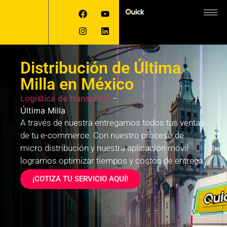
Distribución de Última
Milla en México
Logística de transporte
-
Última Milla
A través de nuestra entregamos todos tus ventas
de tu e-commerce. Con nuestro proceso de
micro distribución y nuestra aplicación móvil
logramos optimizar tiempos y costos de entrega.
¡COTIZA TU SERVICIO AQUÍ!