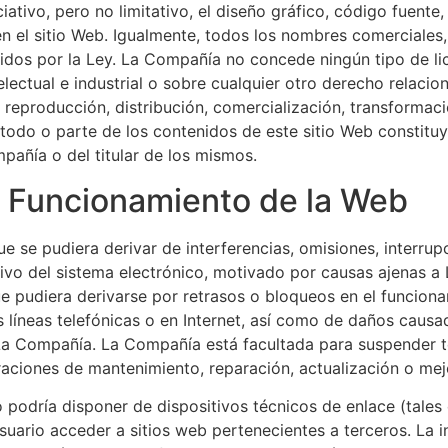
iativo, pero no limitativo, el diseño gráfico, código fuente, 
 el sitio Web. Igualmente, todos los nombres comerciales, 
gidos por la Ley. La Compañía no concede ningún tipo de li
ectual e industrial o sobre cualquier otro derecho relacio
a reproducción, distribución, comercialización, transformaci
 todo o parte de los contenidos de este sitio Web constitu
mpañía o del titular de los mismos.
l Funcionamiento de la Web
se pudiera derivar de interferencias, omisiones, interrupci
ivo del sistema electrónico, motivado por causas ajenas 
e pudiera derivarse por retrasos o bloqueos en el funciona
s líneas telefónicas o en Internet, así como de daños caus
e La Compañía. La Compañía está facultada para suspender t
raciones de mantenimiento, reparación, actualización o mej
podría disponer de dispositivos técnicos de enlace (tales 
ario acceder a sitios web pertenecientes a terceros. La in