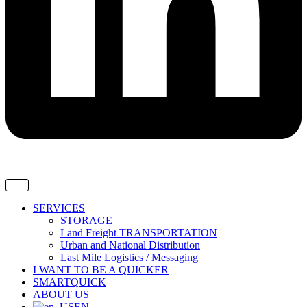
SERVICES
STORAGE
Land Freight TRANSPORTATION
Urban and National Distribution
Last Mile Logistics / Messaging
I WANT TO BE A QUICKER
SMARTQUICK
ABOUT US
EN