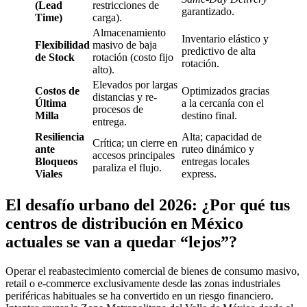
(Lead
restricciones de
garantizado.
Time)
carga).
Almacenamiento
Inventario elástico y
Flexibilidad
masivo de baja
predictivo de alta
de Stock
rotación (costo fijo
rotación.
alto).
Elevados por largas
Costos de
Optimizados gracias
distancias y re-
Última
a la cercanía con el
procesos de
Milla
destino final.
entrega.
Resiliencia
Alta; capacidad de
Crítica; un cierre en
ante
ruteo dinámico y
accesos principales
Bloqueos
entregas locales
paraliza el flujo.
Viales
express.
El desafío urbano del 2026: ¿Por qué tus
centros de distribución en México
actuales se van a quedar “lejos”?
Operar el reabastecimiento comercial de bienes de consumo masivo,
retail o e-commerce exclusivamente desde las zonas industriales
periféricas habituales se ha convertido en un riesgo financiero.