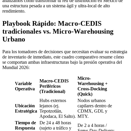
analizamos cómo transformar tu red de distribución en México de
una estructura pesada a un sistema ágil y ultra-local de alto
rendimiento.
Playbook Rápido: Macro-CEDIS
tradicionales vs. Micro-Warehousing
Urbano
Para los tomadores de decisiones que necesitan evaluar su estrategia
de inventario de inmediato, este cuadro comparativo resume cómo
se comportan ambas infraestructuras bajo la presión operativa del
Mundial 2026:
Micro-
Macro-CEDIS
Variable
Warehousing +
Periféricos
Operativa
Cross-Docking
(Tradicional)
(Quick)
Hubs externos
Nodos urbanos
Ubicación
lejanos (ej.
capilares dentro de
Estratégica
Tepotzotlán,
CDMX, GDL y
Apodaca, El Salto).
MTY.
Tiempo de
De 24 a 48 horas
De 2 a 4 horas /
Respuesta
(sujeto a tráfico y
Same-Day Delivery