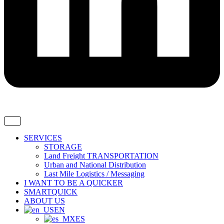
SERVICES
STORAGE
Land Freight TRANSPORTATION
Urban and National Distribution
Last Mile Logistics / Messaging
I WANT TO BE A QUICKER
SMARTQUICK
ABOUT US
EN
ES