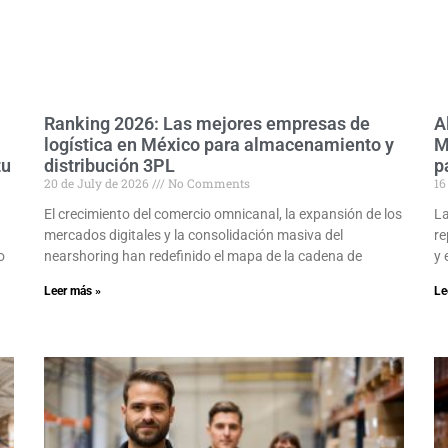
Ranking 2026: Las mejores empresas de
A
logística en México para almacenamiento y
M
tu
distribución 3PL
p
20 de July de 2026
No Comments
16
El crecimiento del comercio omnicanal, la expansión de los
La
mercados digitales y la consolidación masiva del
re
o
nearshoring han redefinido el mapa de la cadena de
y 
Leer más »
Le