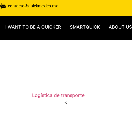
x
contacto@quickmexico.mx
I WANT TO BE A QUICKER
SMARTQUICK
ABOUT US
Blog
Logística de transporte
-
Blog
<