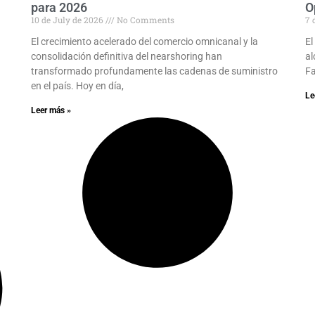
para 2026
O
10 de July de 2026
No Comments
7 
El crecimiento acelerado del comercio omnicanal y la
El
consolidación definitiva del nearshoring han
al
transformado profundamente las cadenas de suministro
Fa
en el país. Hoy en día,
Le
Leer más »