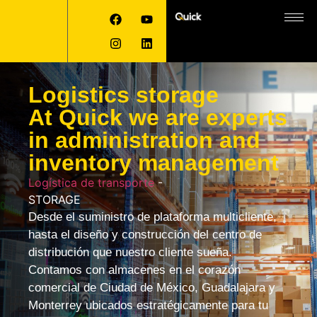
Logistics storage
At Quick we are experts
in administration and
inventory management
Logística de transporte
-
STORAGE
Desde el suministro de plataforma multicliente,
hasta el diseño y construcción del centro de
distribución que nuestro cliente sueña.
Contamos con almacenes en el corazón
comercial de
Ciudad de México, Guadalajara y
Monterrey
ubicados estratégicamente para tu