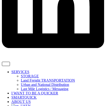
SERVICES
STORAGE
Land Freight TRANSPORTATION
Urban and National Distribution
Last Mile Logistics / Messaging
I WANT TO BE A QUICKER
SMARTQUICK
ABOUT US
EN