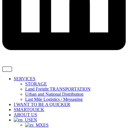
SERVICES
STORAGE
Land Freight TRANSPORTATION
Urban and National Distribution
Last Mile Logistics / Messaging
I WANT TO BE A QUICKER
SMARTQUICK
ABOUT US
EN
ES