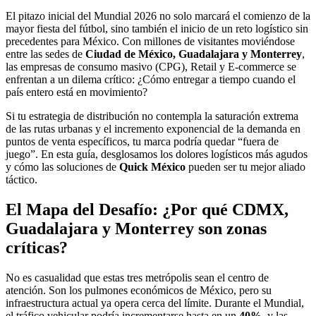
El pitazo inicial del Mundial 2026 no solo marcará el comienzo de la
mayor fiesta del fútbol, sino también el inicio de un reto logístico sin
precedentes para México. Con millones de visitantes moviéndose
entre las sedes de
Ciudad de México, Guadalajara y Monterrey
,
las empresas de consumo masivo (CPG), Retail y E-commerce se
enfrentan a un dilema crítico: ¿Cómo entregar a tiempo cuando el
país entero está en movimiento?
Si tu estrategia de distribución no contempla la saturación extrema
de las rutas urbanas y el incremento exponencial de la demanda en
puntos de venta específicos, tu marca podría quedar “fuera de
juego”. En esta guía, desglosamos los dolores logísticos más agudos
y cómo las soluciones de
Quick México
pueden ser tu mejor aliado
táctico.
El Mapa del Desafío: ¿Por qué CDMX,
Guadalajara y Monterrey son zonas
críticas?
No es casualidad que estas tres metrópolis sean el centro de
atención. Son los pulmones económicos de México, pero su
infraestructura actual ya opera cerca del límite. Durante el Mundial,
el tráfico vehicular podría incrementarse hasta en un
40%
, y las