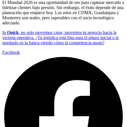
El Mundial 2026 es una oportunidad de oro para capturar mercado y
fidelizar clientes bajo presión. Sin embargo, el éxito depende de una
planeación que empiece hoy. Los retos en CDMX, Guadalajara y
Monterrey son reales, pero superables con el socio tecnológico
adecuado.
In
Quick
, no solo movemos cajas; movemos tu negocio hacia la
victoria operativa. ¿Tu logística está lista para el pitazo inicial o te
quedarás en la banca viendo cómo la competencia anota?
Facebook