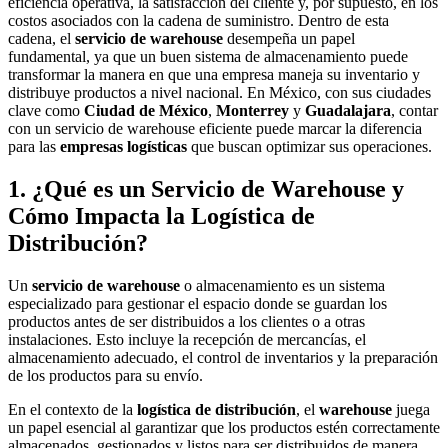
eficiencia operativa, la satisfacción del cliente y, por supuesto, en los
costos asociados con la cadena de suministro. Dentro de esta
cadena, el
servicio de warehouse
desempeña un papel
fundamental, ya que un buen sistema de almacenamiento puede
transformar la manera en que una empresa maneja su inventario y
distribuye productos a nivel nacional. En México, con sus ciudades
clave como
Ciudad de México
,
Monterrey
y
Guadalajara
, contar
con un servicio de warehouse eficiente puede marcar la diferencia
para las
empresas logísticas
que buscan optimizar sus operaciones.
1. ¿Qué es un Servicio de Warehouse y
Cómo Impacta la Logística de
Distribución?
Un
servicio de warehouse
o almacenamiento es un sistema
especializado para gestionar el espacio donde se guardan los
productos antes de ser distribuidos a los clientes o a otras
instalaciones. Esto incluye la recepción de mercancías, el
almacenamiento adecuado, el control de inventarios y la preparación
de los productos para su envío.
En el contexto de la
logística de distribución
, el
warehouse
juega
un papel esencial al garantizar que los productos estén correctamente
almacenados, gestionados y listos para ser distribuidos de manera