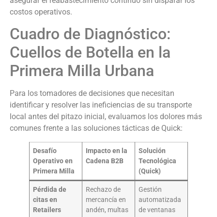
asegurar el reabastecimiento continuo sin disparar los
costos operativos.
Cuadro de Diagnóstico:
Cuellos de Botella en la
Primera Milla Urbana
Para los tomadores de decisiones que necesitan
identificar y resolver las ineficiencias de su transporte
local antes del pitazo inicial, evaluamos los dolores más
comunes frente a las soluciones tácticas de Quick:
Desafío
Impacto en la
Solución
Operativo en
Cadena B2B
Tecnológica
Primera Milla
(Quick)
Pérdida de
Rechazo de
Gestión
citas en
mercancía en
automatizada
Retailers
andén, multas
de ventanas