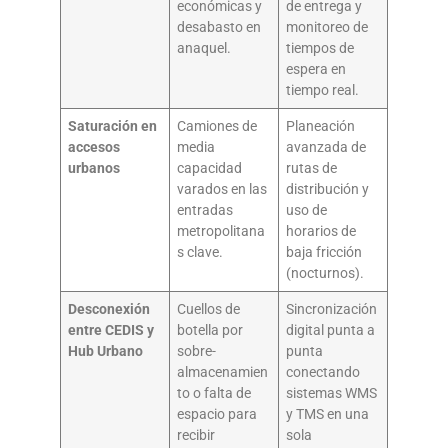
económicas y
de entrega y
desabasto en
monitoreo de
anaquel.
tiempos de
espera en
tiempo real.
Saturación en
Camiones de
Planeación
accesos
media
avanzada de
urbanos
capacidad
rutas de
varados en las
distribución y
entradas
uso de
metropolitana
horarios de
s clave.
baja fricción
(nocturnos).
Desconexión
Cuellos de
Sincronización
entre CEDIS y
botella por
digital punta a
Hub Urbano
sobre-
punta
almacenamien
conectando
to o falta de
sistemas WMS
espacio para
y TMS en una
recibir
sola