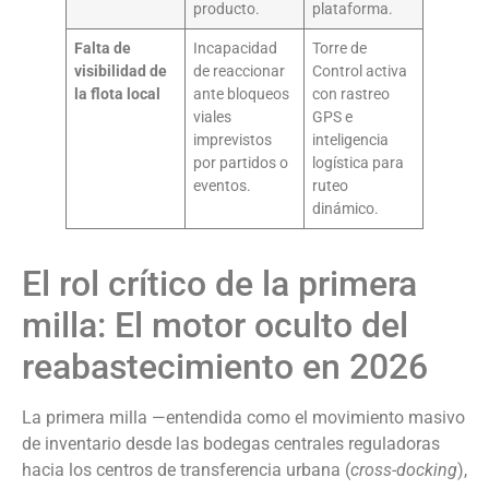
producto.
plataforma.
Falta de
Incapacidad
Torre de
visibilidad de
de reaccionar
Control activa
la flota local
ante bloqueos
con rastreo
viales
GPS e
imprevistos
inteligencia
por partidos o
logística para
eventos.
ruteo
dinámico.
El rol crítico de la primera
milla: El motor oculto del
reabastecimiento en 2026
La primera milla —entendida como el movimiento masivo
de inventario desde las bodegas centrales reguladoras
hacia los centros de transferencia urbana (
cross-docking
),